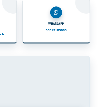
WHATSAPP
05315189003
.tr