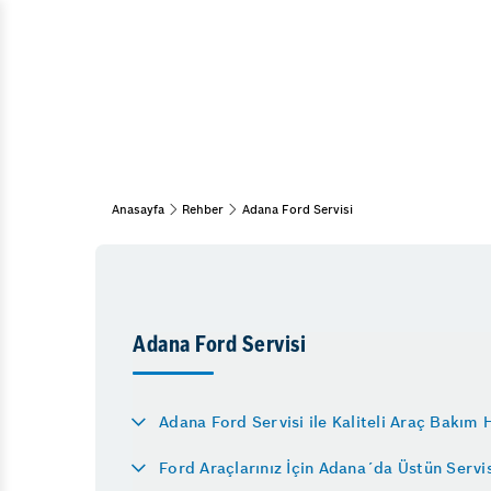
Araç Bakım & Onarım
Bahar Bakımı
Muayene Ve Bakım
Kış Bakımı
Periyodik Bakım
15 Adım Kontrol
Anasayfa
Rehber
Adana Ford Servisi
Fren Sistemleri
Fren Onarımı
Fren İnovasyonları
Fren Sertleşmesi
Adana Ford Servisi
Klima
Adana Ford Servisi ile Kaliteli Araç Bakım 
Ford Araçlarınız İçin Adana´da Üstün Servi