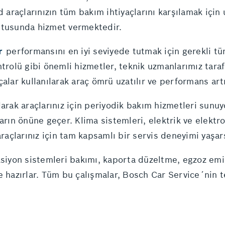
rd araçlarınızın tüm bakım ihtiyaçlarını karşılamak içi
ltusunda hizmet vermektedir.
r
performansını en iyi seviyede tutmak için gerekli tü
ntrolü gibi önemli hizmetler, teknik uzmanlarımız tara
alar kullanılarak araç ömrü uzatılır ve performans artır
arak araçlarınız için periyodik bakım hizmetleri sunuy
arın önüne geçer. Klima sistemleri, elektrik ve elektro
çlarınız için tam kapsamlı bir servis deneyimi yaşars
ksiyon sistemleri bakımı, kaporta düzeltme, egzoz emi
e hazırlar. Tüm bu çalışmalar, Bosch Car Service´nin t