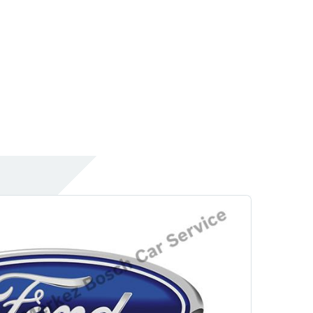
Motor
Yağ & Filtre Değişimi
Rehber
Okar Oto Doktor
Lastik
Lastik Oteli
Hizmetlerimiz